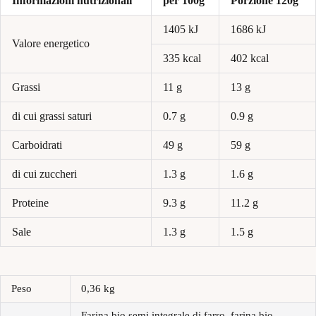
Informazioni
nutrizionali
per 100g
Porzione 120g
1405 kJ
1686 kJ
Valore
energetico
335 kcal
402 kcal
Grassi
11 g
13 g
di cui grassi saturi
0.7 g
0.9 g
Carboidrati
49 g
59 g
di cui zuccheri
1.3 g
1.6 g
Proteine
9.3 g
11.2 g
Sale
1.3 g
1.5 g
Peso
0,36 kg
Farina bio semi integrale di farro, farina bio