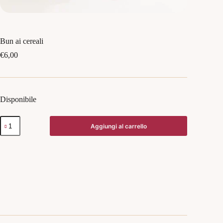
Bun ai cereali
€
6,00
Disponibile
Bun
Aggiungi al carrello
ai
cereali
quantità