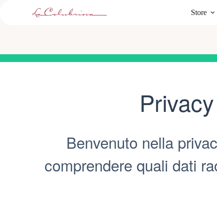
Salta
Store
al
contenuto
Privacy
Benvenuto nella privacy
comprendere quali dati racc