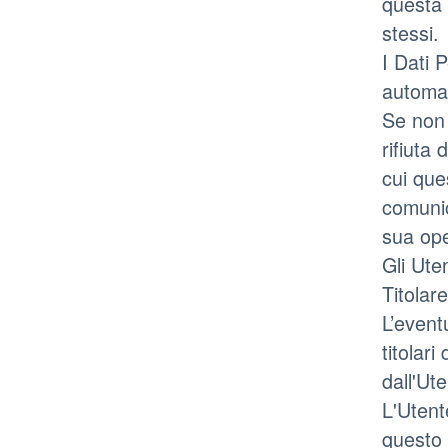
questa 
stessi.
I Dati 
automat
Se non 
rifiuta
cui que
comunic
sua ope
Gli Ute
Titolare
L’event
titolari
dall'Ut
L'Utent
questo