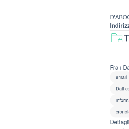
D'ABOGI
Indiriz
T
Fra i D
email
Dati c
inform
cronol
Dettagl