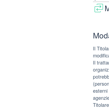
M
Moda
Il Tito
modific
Il trat
organizz
potrebb
(person
esterni 
agenzie
Titolar