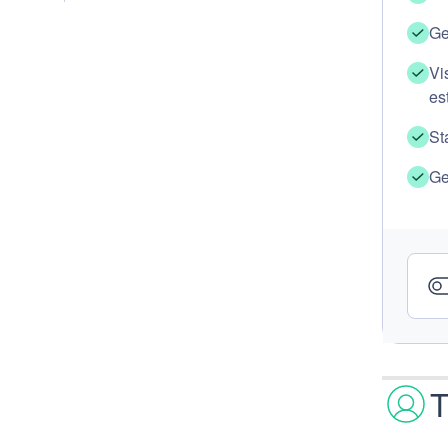
Ge
Vi
es
St
Ge
T